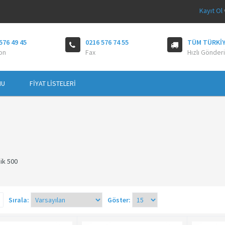
Kayıt Ol
576 49 45
0216 576 74 55
TÜM TÜRKIY
on
Fax
Hızlı Gönderi
MU
FIYAT LISTELERI
ik 500
Sırala:
Göster: