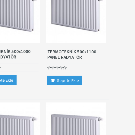
KNİK 500x1000
TERMOTEKNİK 500x1100
ADYATÖR
PANEL RADYATÖR
te Ekle
Sepete Ekle