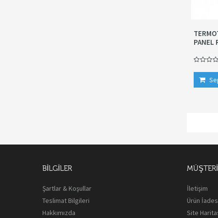
TERMOT
PANEL 
Se
BILGILER
MÜŞTERI 
Şartlar & Koşullar
İletişim
Teslimat Bilgileri
Ürün İades
Hakkımızda
Site Harita