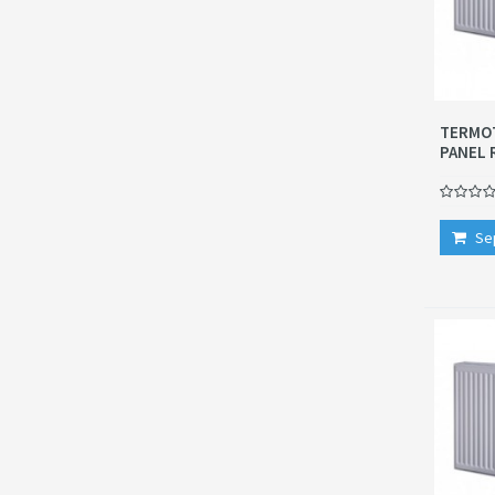
TERMOT
PANEL 
Se