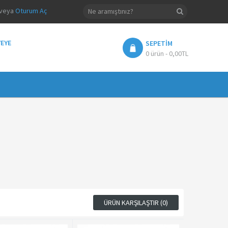
veya
Oturum Aç
EYE
SEPETIM
0 ürün - 0,00TL
ÜRÜN KARŞILAŞTIR (0)