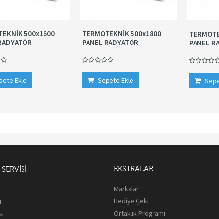
EKNİK 500x1600
TERMOTEKNİK 500x1800
TERMOTE
RADYATÖR
PANEL RADYATÖR
PANEL R
pete Ekle
Sepete Ekle
Sepe
EKSTRALAR
SERVISI
Markalar
Hediye Çeki
i
Ortaklık Programı
sı