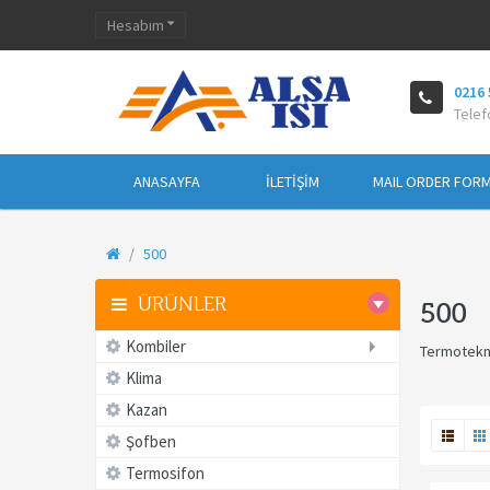
Hesabım
0216 
Telef
ANASAYFA
İLETIŞIM
MAIL ORDER FOR
500
ÜRÜNLER
500
Kombiler
Termotekn
Klima
Kazan
Şofben
Termosifon