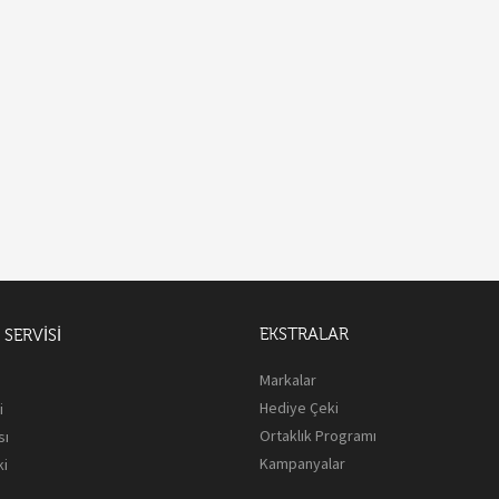
EKSTRALAR
SERVISI
Markalar
Hediye Çeki
i
Ortaklık Programı
sı
Kampanyalar
ki