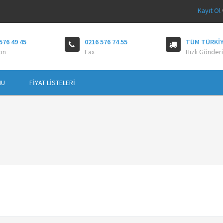
Kayıt Ol
576 49 45
0216 576 74 55
TÜM TÜRKIY
on
Fax
Hızlı Gönderi
MU
FIYAT LISTELERI