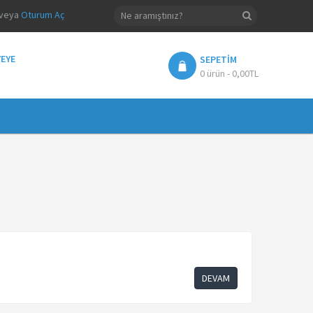
veya
Oturum Aç
EYE
SEPETIM
0 ürün - 0,00TL
DEVAM