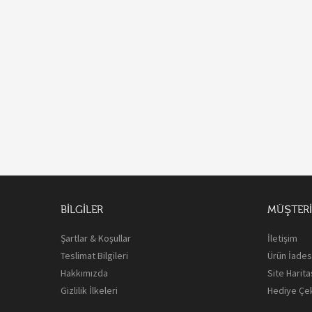
BILGILER
MÜŞTERI 
Şartlar & Koşullar
İletişim
Teslimat Bilgileri
Ürün İades
Hakkımızda
Site Harita
Gizlilik İlkeleri
Hediye Çe