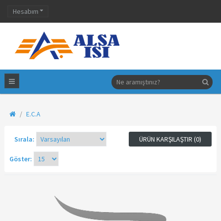
Hesabım
E.C.A
Sırala:
ÜRÜN KARŞILAŞTIR (0)
Göster: