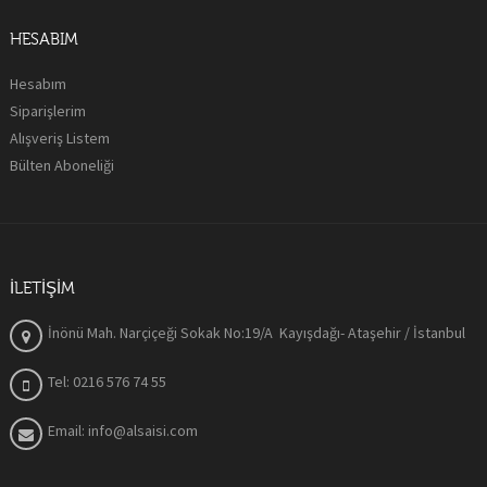
HESABIM
Hesabım
Siparişlerim
Alışveriş Listem
Bülten Aboneliği
İLETIŞIM
İnönü Mah. Narçiçeği Sokak No:19/A Kayışdağı- Ataşehir / İstanbul
Tel: 0216 576 74 55
Email: info@alsaisi.com