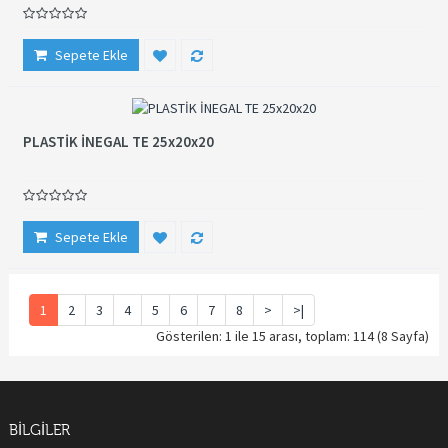
Sepete Ekle
PLASTİK İNEGAL TE 25x20x20
Sepete Ekle
1
2
3
4
5
6
7
8
>
>|
Gösterilen: 1 ile 15 arası, toplam: 114 (8 Sayfa)
BILGILER